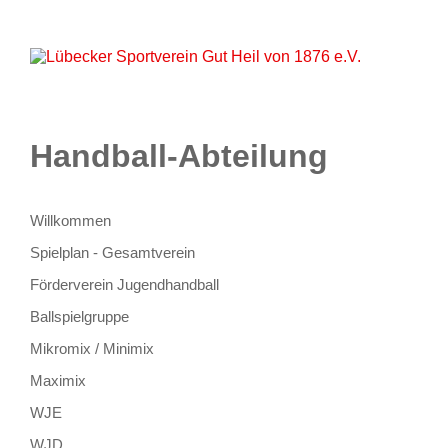
Startseite
Aktuelles
Unser Verein
Lageplan
Sportarten
Partner
Kontakt
Onlineshop
Handball-Abteilung
Willkommen
Spielplan - Gesamtverein
Förderverein Jugendhandball
Ballspielgruppe
Mikromix / Minimix
Maximix
WJE
WJD