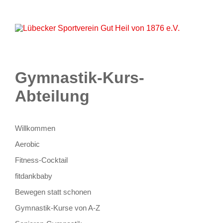
Startseite
Aktuelles
Unser Verein
Lageplan
Sportarten
Partner
Kontakt
Onlineshop
Gymnastik-Kurs-
Abteilung
Willkommen
Aerobic
Fitness-Cocktail
fitdankbaby
Bewegen statt schonen
Gymnastik-Kurse von A-Z