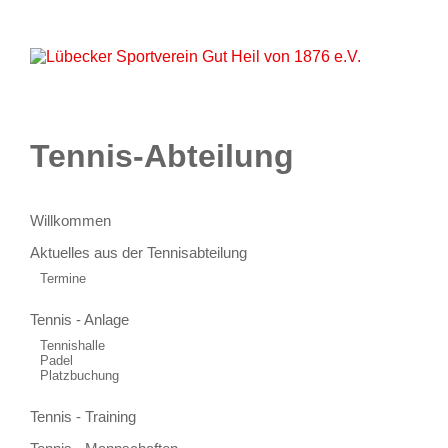
Startseite
Aktuelles
Unser Verein
Lageplan
Sportarten
Partner
Kontakt
Onlineshop
Tennis-Abteilung
Willkommen
Aktuelles aus der Tennisabteilung
Termine
Tennis - Anlage
Tennishalle
Padel
Platzbuchung
Tennis - Training